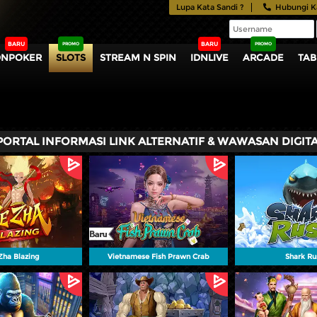
Lupa Kata Sandi ?
Hubungi K
BARU
BARU
PROMO
PROMO
DNPOKER
SLOTS
STREAM N SPIN
IDNLIVE
ARCADE
TAB
ORTAL INFORMASI LINK ALTERNATIF & WAWASAN DIGITA
Zha Blazing
Vietnamese Fish Prawn Crab
Shark Ru