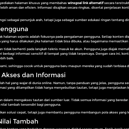
nyediakan halaman khusus yang membahas
winsgoal link alternatif
secara terstru
lebih aman dan efisien. Informasi disajikan secara ringkas, disertai penjelasa
si sebagai penunjuk arah, tetapi juga sebagai sumber edukasi ringan tentang din
Pengguna
yak halaman sejenis adalah fokusnya pada pengalaman pengguna. Setiap konten 
a yang harus dilakukan jika halaman tidak bisa dibuka, atau bagaimana memastikan
san tidak berhenti pada langkah teknis masuk ke akun. Pengguna juga diajak mem
berbagi informasi sensitif di tempat yang tidak terpercaya. Dengan cara ini, kon
bih baik.
hami, sehingga cocok untuk pengguna baru maupun mereka yang sudah terbiasa de
Akses dan Informasi
h hal yang wajar di dunia online. Namun, tanpa panduan yang jelas, pengguna seri
rmasi yang ditampilkan tidak hanya menyebutkan tautan, tetapi juga menjelask
 dalam mengakses tautan dari sumber luar. Tidak semua informasi yang beredar d
nilai tambah tersendiri bagi pengguna.
ikan solusi cepat, tetapi juga membantu pengguna membangun pola akses yang le
Nilai Tambah