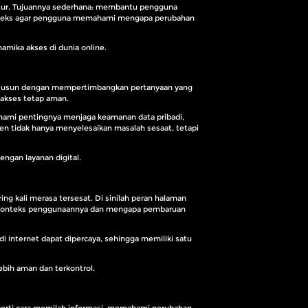
ktur. Tujuannya sederhana: membantu pengguna
n konteks agar pengguna memahami mengapa perubahan
amika akses di dunia online.
disusun dengan mempertimbangkan pertanyaan yang
 akses tetap aman.
ahami pentingnya menjaga keamanan data pribadi,
ten tidak hanya menyelesaikan masalah sesaat, tetapi
ngan layanan digital.
ng kali merasa tersesat. Di sinilah peran halaman
an konteks penggunaannya dan mengapa pembaruan
i internet dapat dipercaya, sehingga memiliki satu
bih aman dan terkontrol.