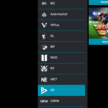
Mothe
BG
Askmeslot
VPlus
SL
Worl
BP
RVO
RT
NET
SP
GMW