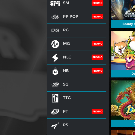
SM
PROMO
PP POP
PROMO
Beauty a
PG
MG
PROMO
NLC
PROMO
HB
PROMO
Do
5G
TTG
PT
PROMO
PS