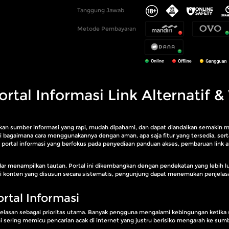
Tanggung Jawab
Metode Pembayaran
rtal Informasi Link Alternatif 
n akan sumber informasi yang rapi, mudah dipahami, dan dapat diandalkan semakin
 bagaimana cara menggunakannya dengan aman, apa saja fitur yang tersedia, sert
 portal informasi yang berfokus pada penyediaan panduan akses, pembaruan link alt
dar menampilkan tautan. Portal ini dikembangkan dengan pendekatan yang lebi
alui konten yang disusun secara sistematis, pengunjung dapat menemukan penjelasa
rtal Informasi
elasan sebagai prioritas utama. Banyak pengguna mengalami kebingungan ketika s
ni sering memicu pencarian acak di internet yang justru berisiko mengarah ke sumbe