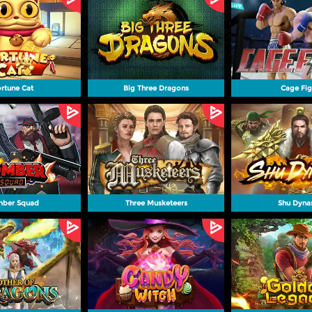
rtune Cat
Big Three Dragons
Cage Fig
ber Squad
Three Musketeers
Shu Dyna