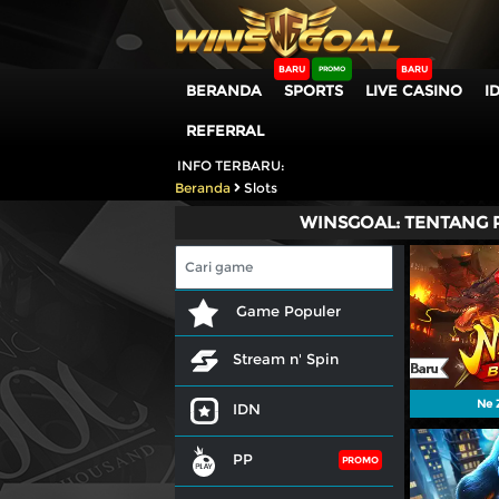
BARU
BARU
PROMO
BERANDA
SPORTS
LIVE CASINO
I
REFERRAL
INFO TERBARU:
Beranda
Slots
WINSGOAL: TENTANG P
Game Populer
Stream n' Spin
Ne 
IDN
PP
PROMO