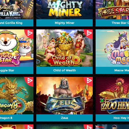
nd Gorilla King
Mighty Miner
Three Star 
ggie Star
Child of Wealth
Meow M
Dragon 8
Zeus
Hoo Hey 