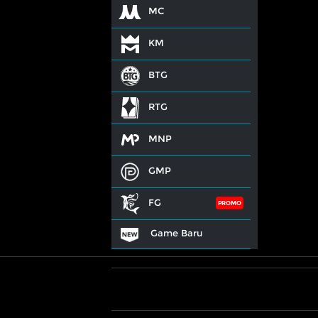
MC
KM
BTG
RTG
MNP
GMP
FG
PROMO
Game Baru